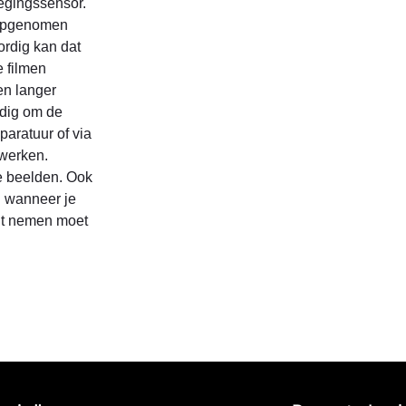
egingssensor.
s opgenomen
rdig kan dat
e filmen
en langer
odig om de
paratuur of via
 werken.
de beelden. Ook
n wanneer je
ilt nemen moet