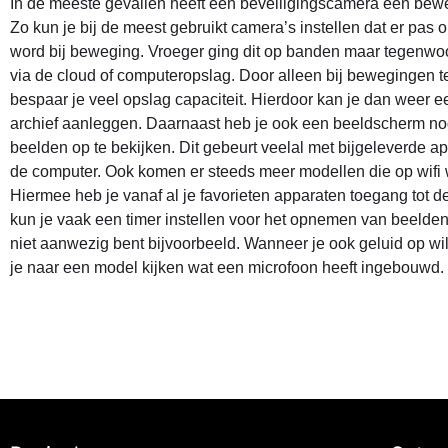
In de meeste gevallen heeft een beveiligingscamera een bew
Zo kun je bij de meest gebruikt camera’s instellen dat er pa
word bij beweging. Vroeger ging dit op banden maar tegenwoo
via de cloud of computeropslag. Door alleen bij bewegingen t
bespaar je veel opslag capaciteit. Hierdoor kan je dan weer e
archief aanleggen. Daarnaast heb je ook een beeldscherm n
beelden op te bekijken. Dit gebeurt veelal met bijgeleverde ap
de computer. Ook komen er steeds meer modellen die op wifi
Hiermee heb je vanaf al je favorieten apparaten toegang tot 
kun je vaak een timer instellen voor het opnemen van beelde
niet aanwezig bent bijvoorbeeld. Wanneer je ook geluid op w
je naar een model kijken wat een microfoon heeft ingebouwd.