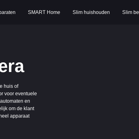
paraten
SMART Home
Slim huishouden
Slim be
era
e huis of
or voor eventuele
nautomaten en
ijk om de klant
oneel apparaat