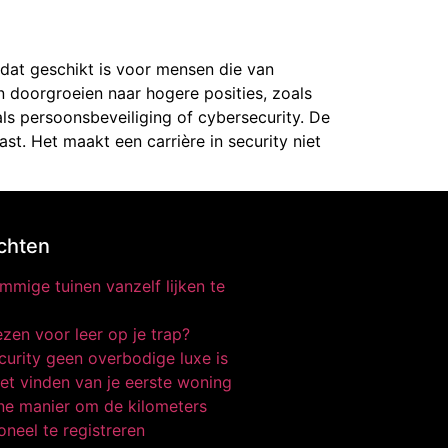
 dat geschikt is voor mensen die van
n doorgroeien naar hogere posities, zoals
ls persoonsbeveiliging of cybersecurity. De
st. Het maakt een carrière in security niet
chten
mige tuinen vanzelf lijken te
zen voor leer op je trap?
urity geen overbodige luxe is
et vinden van je eerste woning
e manier om de kilometers
oneel te registreren