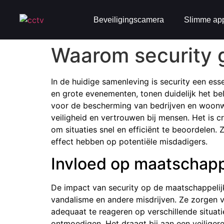
Beveiligingscamera
Slimme ap
Waarom security g
In de huidige samenleving is security een es
en grote evenementen, tonen duidelijk het be
voor de bescherming van bedrijven en woonw
veiligheid en vertrouwen bij mensen. Het is cr
om situaties snel en efficiënt te beoordelen
effect hebben op potentiële misdadigers.
Invloed op maatschappe
De impact van security op de maatschappelijke
vandalisme en andere misdrijven. Ze zorgen vo
adequaat te reageren op verschillende situati
ontmoedigen. Het draagt bij aan een veilige