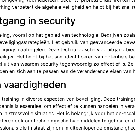
g verbetert de algehele veiligheid en helpt bij het snel r
gang in security
eling, vooral op het gebied van technologie. Bedrijven zoal
beveiligingsstrategieën. Het gebruik van geavanceerde be
eiligingsmaatregelen. Deze technologische vooruitgang bie
iliger. Het helpt bij het snel identificeren van potentiële 
l uit van waarom security tegenwoordig zo effectief is. Ze
den en zich aan te passen aan de veranderende eisen van h
n vaardigheden
aining in diverse aspecten van beveiliging. Deze traininge
nnis is essentieel om effectief te kunnen handelen in vers
 stressvolle situaties. Het is belangrijk voor het de-esca
 Ze leren ook om technologische hulpmiddelen te gebruiken di
sionals die in staat zijn om in uiteenlopende omstandighede