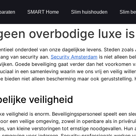
paraten
SMART Home
Slim huishouden
Slim be
een overbodige luxe is
sentieel onderdeel van onze dagelijkse levens. Steden zoal
lang van security aan.
Security Amsterdam
is niet alleen b
ijken. Goede beveiliging gaat verder dan het voorkomen v
uciaal in een samenleving waarin we ons vrij en veilig wille
. Ze bieden niet alleen bescherming maar ook geruststellin
lijke veiligheid
 veiligheid is enorm. Beveiligingspersoneel speelt een sleu
or een veilige omgeving, zowel in openbare als in privérui
es, van kleine verstoringen tot ernstige noodgevallen. Hun a
re omgeving voor iedereen. Security-professionals werken