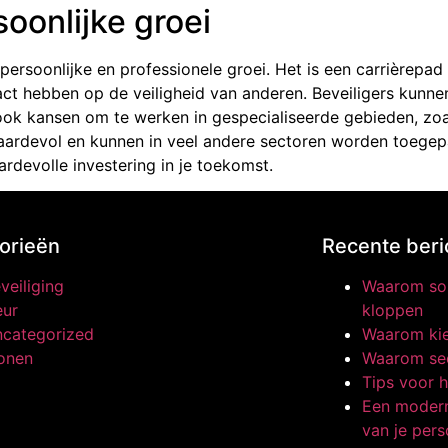
oonlijke groei
persoonlijke en professionele groei. Het is een carrièrepad
ct hebben op de veiligheid van anderen. Beveiligers kunne
 ook kansen om te werken in gespecialiseerde gebieden, zoa
waardevol en kunnen in veel andere sectoren worden toegepa
rdevolle investering in je toekomst.
orieën
Recente beri
veiliging
Waarom som
ur
kloppen
categorized
Waarom kie
onen
Waarom sec
Tips voor h
Een modern
van je pers