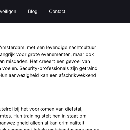
veiligen
Blog
Contact
s Amsterdam, met een levendige nachtcultuur
elangrijk voor grote evenementen, maar ook
an misdaden. Het creëert een gevoel van
n voelen. Security-professionals zijn getraind
g. Hun aanwezigheid kan een afschrikwekkend
telrol bij het voorkomen van diefstal,
mtes. Hun training stelt hen in staat om
anwezigheid alleen al kan criminaliteit
 vaak samen met lokale wetshandhavers om de