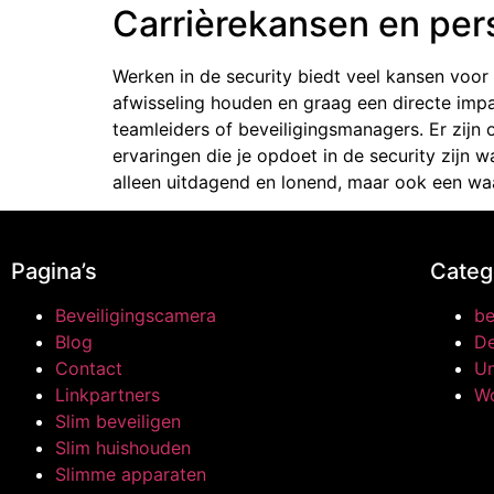
Carrièrekansen en pers
Werken in de security biedt veel kansen voor 
afwisseling houden en graag een directe impa
teamleiders of beveiligingsmanagers. Er zijn
ervaringen die je opdoet in de security zijn 
alleen uitdagend en lonend, maar ook een waa
Pagina’s
Categ
Beveiligingscamera
be
Blog
De
Contact
Un
Linkpartners
W
Slim beveiligen
Slim huishouden
Slimme apparaten