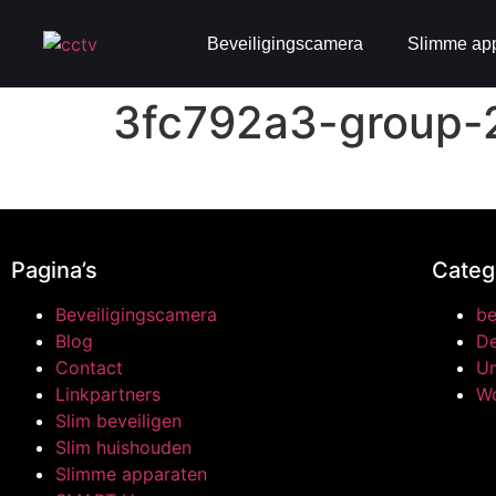
Beveiligingscamera
Slimme ap
3fc792a3-group-
Pagina’s
Categ
Beveiligingscamera
be
Blog
De
Contact
Un
Linkpartners
W
Slim beveiligen
Slim huishouden
Slimme apparaten