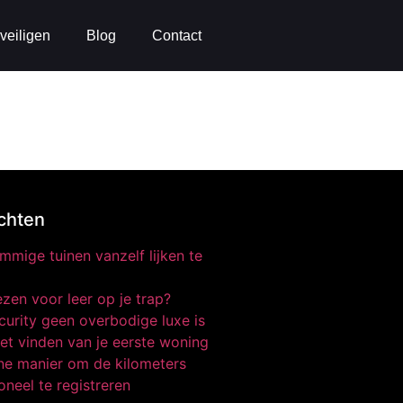
veiligen
Blog
Contact
chten
mige tuinen vanzelf lijken te
zen voor leer op je trap?
urity geen overbodige luxe is
et vinden van je eerste woning
e manier om de kilometers
oneel te registreren