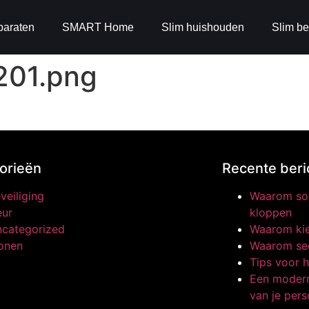
paraten
SMART Home
Slim huishouden
Slim be
201.png
orieën
Recente beri
veiliging
Waarom som
ur
kloppen
categorized
Waarom kie
onen
Waarom sec
Tips voor h
Een modern
van je pers