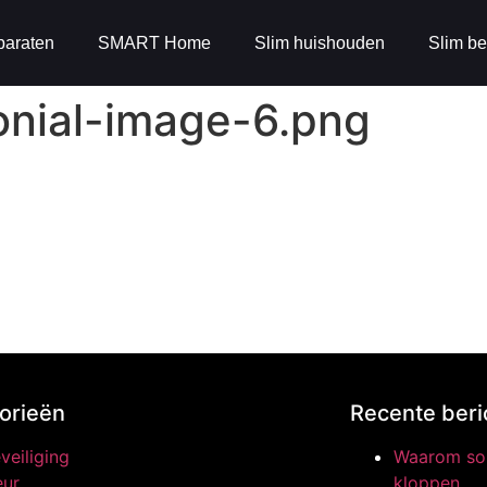
paraten
SMART Home
Slim huishouden
Slim be
nial-image-6.png
orieën
Recente beri
veiliging
Waarom som
ur
kloppen