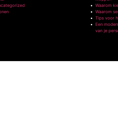
categorized
Waarom kie
onen
Waarom sec
Tips voor h
Een modern
van je pers