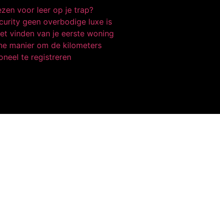
zen voor leer op je trap?
urity geen overbodige luxe is
et vinden van je eerste woning
e manier om de kilometers
oneel te registreren