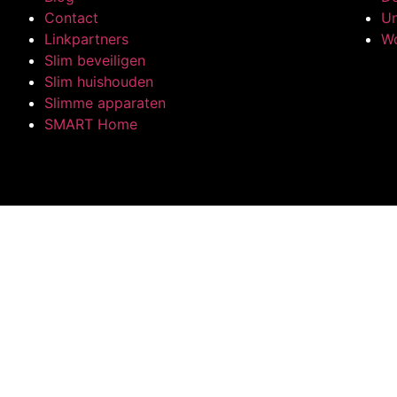
Contact
Un
Linkpartners
W
Slim beveiligen
Slim huishouden
Slimme apparaten
SMART Home