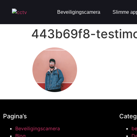
Beveiligingscamera
Slimme ap
443b69f8-testimo
Pagina’s
Categ
Beveiligingscamera
be
Blog
De