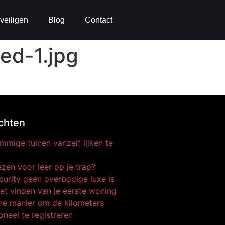
veiligen
Blog
Contact
ed-1.jpg
chten
mige tuinen vanzelf lijken te
zen voor leer op je trap?
urity geen overbodige luxe is
et vinden van je eerste woning
e manier om de kilometers
oneel te registreren