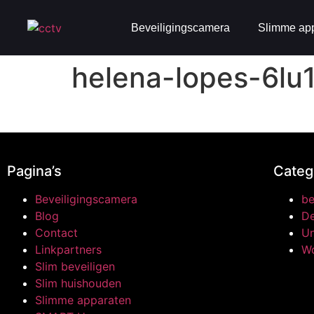
Beveiligingscamera
Slimme ap
helena-lopes-6lu
Pagina’s
Categ
Beveiligingscamera
be
Blog
De
Contact
Un
Linkpartners
W
Slim beveiligen
Slim huishouden
Slimme apparaten