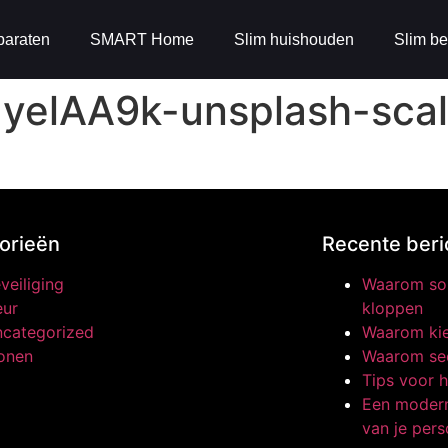
paraten
SMART Home
Slim huishouden
Slim be
1yelAA9k-unsplash-scal
orieën
Recente beri
veiliging
Waarom som
ur
kloppen
categorized
Waarom kie
onen
Waarom sec
Tips voor h
Een modern
van je pers