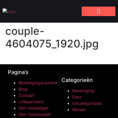
couple-
4604075_1920.jpg
Pagina’s
Categorieën
Beveiligingscamera
Blog
beveiliging
Contact
Deur
Linkpartners
Uncategorized
Slim beveiligen
Wonen
Slim huishouden